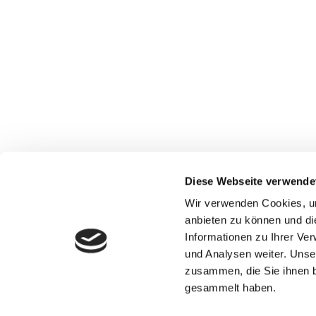
KONTAKT
DEQUWE+
Vogesenstraße 32,
76829 Landau in der Pfalz
+49 63 41 / 9 02 93 92
info@dequwe.de
Diese Webseite verwende
Wir verwenden Cookies, um
anbieten zu können und di
Informationen zu Ihrer Ve
und Analysen weiter. Unse
zusammen, die Sie ihnen b
gesammelt haben.