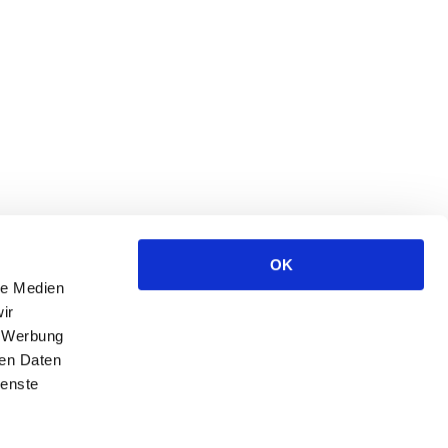
 DER
TUR CMP GMBH
mstraße 2,
ten
 9 66 50 – 0
rbeagentur-cmp.de
OK
le Medien
RBEAGENTUR CMP
ir
, Werbung
ren Daten
ienste