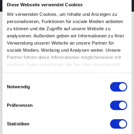
Diese Webseite verwendet Cookies
Wir verwenden Cookies, um Inhalte und Anzeigen zu
personalisieren, Funktionen für soziale Medien anbieten
zu können und die Zugriffe auf unsere Website zu
analysieren. Außerdem geben wir Informationen zu Ihrer
INSPIRIERT?
Verwendung unserer Website an unsere Partner für
soziale Medien, Werbung und Analysen weiter. Unsere
Partner führen diese Informationen möglicherweise mit
Gerne erarbeitet unser Team
weiteren Daten zusammen, die Sie ihnen bereitgestellt
individuelle Lösungen für Sie.
haben oder die sie im Rahmen Ihrer Nutzung der Dienste
+49 63 41 / 9 02 93 92
gesammelt haben.
Einwilligungsauswahl
Notwendig
Präferenzen
Statistiken