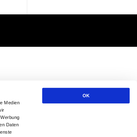
OK
le Medien
ir
, Werbung
ren Daten
ienste