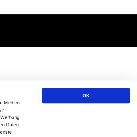
OK
le Medien
ir
, Werbung
ren Daten
ienste